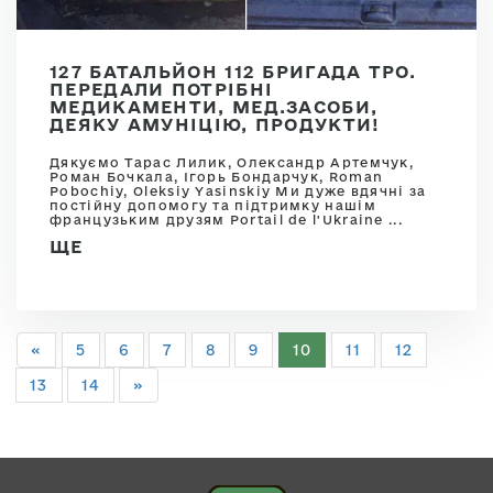
127 БАТАЛЬЙОН 112 БРИГАДА ТРО.
ПЕРЕДАЛИ ПОТРІБНІ
МЕДИКАМЕНТИ, МЕД.ЗАСОБИ,
ДЕЯКУ АМУНІЦІЮ, ПРОДУКТИ!
Дякуємо Тарас Лилик, Олександр Артемчук,
Роман Бочкала, Ігорь Бондарчук, Roman
Pobochiy, Oleksiy Yasinskiy Ми дуже вдячні за
постійну допомогу та підтримку нашім
французьким друзям Portail de l'Ukraine ...
ЩЕ
«
5
6
7
8
9
10
11
12
13
14
»